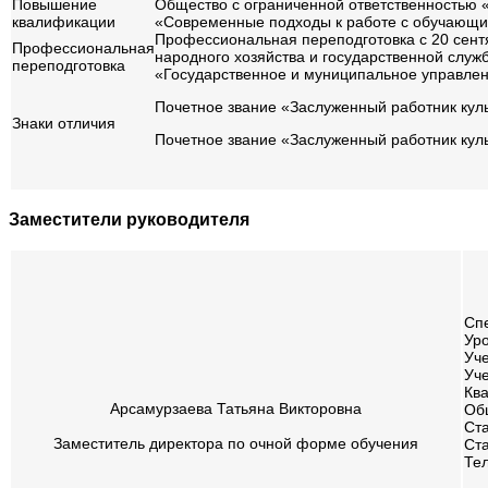
Повышение
Общество с ограниченной ответственностью
квалификации
«Современные подходы к работе с обучающими
Профессиональная переподготовка с 20 сент
Профессиональная
народного хозяйства и государственной служ
переподготовка
«Государственное и муниципальное управлен
Почетное звание «Заслуженный работник кул
Знаки отличия
Почетное звание «Заслуженны
Заместители руководителя
Сп
Ур
Уч
Уч
Кв
Арсамурзаева Татьяна Викторовна
Об
Ст
Заместитель директора по очной форме обучения
Ст
Те