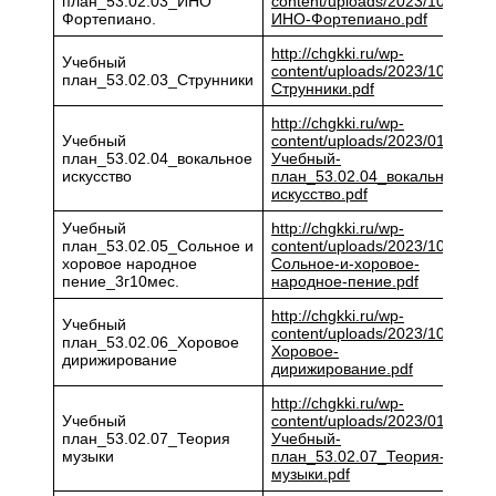
план_53.02.03_ИНО
content/uploads/2023/10/
Фортепиано.
ИНО-Фортепиано.pdf
http://chgkki.ru/wp-
Учебный
content/uploads/2023/10/
план_53.02.03_Струнники
Струнники.pdf
http://chgkki.ru/wp-
Учебный
content/uploads/2023/01/8.-
план_53.02.04_вокальное
Учебный-
искусство
план_53.02.04_вокальное-
искусство.pdf
Учебный
http://chgkki.ru/wp-
план_53.02.05_Сольное и
content/uploads/2023/10/
хоровое народное
Сольное-и-хоровое-
пение_3г10мес.
народное-пение.pdf
http://chgkki.ru/wp-
Учебный
content/uploads/2023/10/
план_53.02.06_Хоровое
Хоровое-
дирижирование
дирижирование.pdf
http://chgkki.ru/wp-
Учебный
content/uploads/2023/01/11.-
план_53.02.07_Теория
Учебный-
музыки
план_53.02.07_Теория-
музыки.pdf