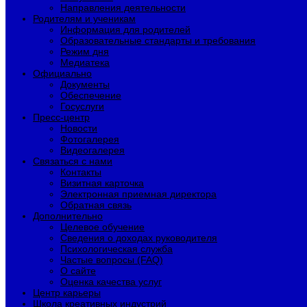
Направления деятельности
Родителям и ученикам
Информация для родителей
Образовательные стандарты и требования
Режим дня
Медиатека
Официально
Документы
Обеспечение
Госуслуги
Пресс-центр
Новости
Фотогалерея
Видеогалерея
Связаться с нами
Контакты
Визитная карточка
Электронная приемная директора
Обратная связь
Дополнительно
Целевое обучение
Сведения о доходах руководителя
Психологическая служба
Частые вопросы (FAQ)
О сайте
Оценка качества услуг
Центр карьеры
Школа креативных индустрий