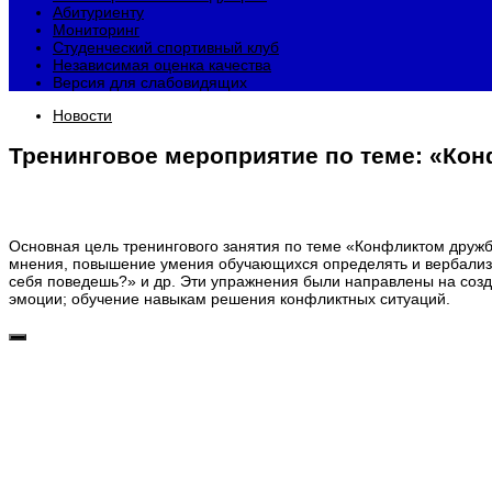
Абитуриенту
Мониторинг
Студенческий спортивный клуб
Независимая оценка качества
Версия для слабовидящих
Новости
Тренинговое мероприятие по теме: «Кон
Основная цель тренингового занятия по теме «Конфликтом дружб
мнения, повышение умения обучающихся определять и вербализир
себя поведешь?» и др. Эти упражнения были направлены на соз
эмоции; обучение навыкам решения конфликтных ситуаций.