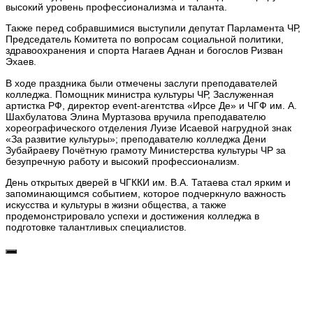
высокий уровень профессионализма и таланта.
Также перед собравшимися выступили депутат Парламента ЧР,
Председатель Комитета по вопросам социальной политики,
здравоохранения и спорта Нагаев Аднан и богослов Ризван
Эхаев.
В ходе праздника были отмечены заслуги преподавателей
колледжа. Помощник министра культуры ЧР, Заслуженная
артистка РФ, директор event-агентства «Ирсе Де» и ЧГФ им. А.
Шахбулатова Элина Муртазова вручила преподавателю
хореографического отделения Луизе Исаевой нагрудной знак
«За развитие культуры»; преподавателю колледжа Дени
Зубайраеву Почётную грамоту Министерства культуры ЧР за
безупречную работу и высокий профессионализм.
День открытых дверей в ЧГККИ им. В.А. Татаева стал ярким и
запоминающимся событием, которое подчеркнуло важность
искусства и культуры в жизни общества, а также
продемонстрировало успехи и достижения колледжа в
подготовке талантливых специалистов.