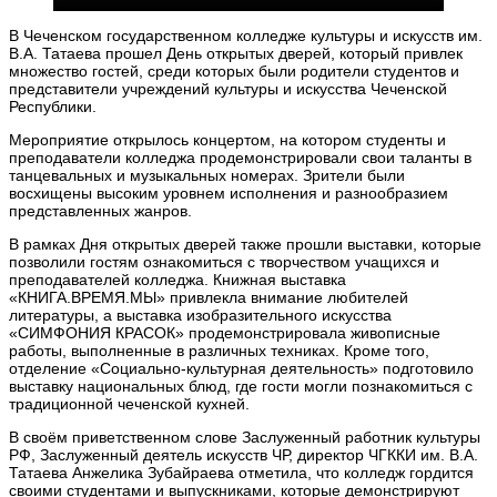
В Чеченском государственном колледже культуры и искусств им.
В.А. Татаева прошел День открытых дверей, который привлек
множество гостей, среди которых были родители студентов и
представители учреждений культуры и искусства Чеченской
Республики.
Мероприятие открылось концертом, на котором студенты и
преподаватели колледжа продемонстрировали свои таланты в
танцевальных и музыкальных номерах. Зрители были
восхищены высоким уровнем исполнения и разнообразием
представленных жанров.
В рамках Дня открытых дверей также прошли выставки, которые
позволили гостям ознакомиться с творчеством учащихся и
преподавателей колледжа. Книжная выставка
«КНИГА.ВРЕМЯ.МЫ» привлекла внимание любителей
литературы, а выставка изобразительного искусства
«СИМФОНИЯ КРАСОК» продемонстрировала живописные
работы, выполненные в различных техниках. Кроме того,
отделение «Социально-культурная деятельность» подготовило
выставку национальных блюд, где гости могли познакомиться с
традиционной чеченской кухней.
В своём приветственном слове Заслуженный работник культуры
РФ, Заслуженный деятель искусств ЧР, директор ЧГККИ им. В.А.
Татаева Анжелика Зубайраева отметила, что колледж гордится
своими студентами и выпускниками, которые демонстрируют