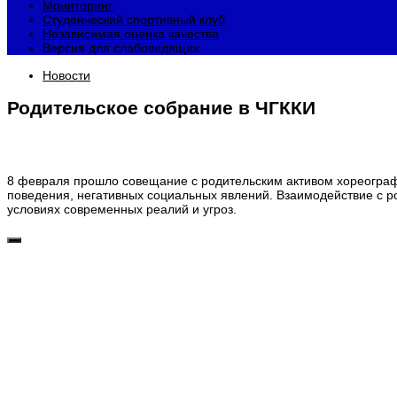
Мониторинг
Студенческий спортивный клуб
Независимая оценка качества
Версия для слабовидящих
Новости
Родительское собрание в ЧГККИ
8 февраля прошло совещание с родительским активом хореограф
поведения, негативных социальных явлений. Взаимодействие с р
условиях современных реалий и угроз.