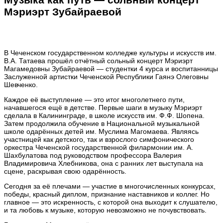
Мэриэрт Зубайраевой
В Чеченском государственном колледже культуры и искусств им.
В.А. Татаева прошёл отчётный сольный концерт Мэриэрт
Магамедовны Зубайраевой — студентки 4 курса и воспитанницы
Заслуженной артистки Чеченской Республики Гаянэ Олеговны
Шевченко.
Каждое её выступление — это итог многолетнего пути,
начавшегося ещё в детстве. Первые шаги в музыку Мэриэрт
сделала в Калининграде, в школе искусств им. Ф.Ф. Шопена.
Затем продолжила обучение в Национальной музыкальной
школе одарённых детей им. Муслима Магомаева. Являясь
участницей как детского, так и взрослого симфонического
оркестра Чеченской государственной филармонии им. А.
Шахбулатова под руководством профессора Валерия
Владимировича Хлебникова, она с ранних лет выступала на
сцене, раскрывая свою одарённость.
Сегодня за её плечами — участие в многочисленных конкурсах,
победы, красный диплом, признание наставников и коллег. Но
главное — это искренность, с которой она выходит к слушателю,
и та любовь к музыке, которую невозможно не почувствовать.