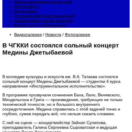
Школа креативных индустрий
Абитуриенту
Мониторинг
Студенческий спортивный клуб
Независимая оценка качества
Версия для слабовидящих
Видеогалерея
/
Новости
/
Фотогалерея
В ЧГККИ состоялся сольный концерт
Медины Джетыбаевой
В колледже культуры и искусств им. В.А. Татаева состоялся
сольный концерт Медины Джетыбаевой — студентки 4 курса
направления «Инструментальное исполнительство».
В программе прозвучали сочинения Баха, Лало, Венявского,
Мендельсона и Грига — произведения, требующие не только
технической точности, но и большого внутреннего
сосредоточения. Медина справилась с этой задачей тонко и
глубоко, сумев передать всё, что нельзя сказать словами.
С ней на сцене — концертмейстер Зайнап Сулипова,
преподаватель Галина Сергеевна Сыроватская и ведущая
концерта Линда Хамысханова.