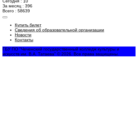
Сегодня : 10
За месяц : 396
Всего : 58639
Купить билет
Сведения об образовательной организации
Новости
Контакты
ГБУ ПО "Чеченский государственный колледж культуры и
искусств им. В.А. Татаева" © 2026. Все права защищены.