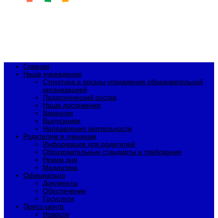
Главная
Наше учреждение
Структура и органы управления образовательной
организацией
Педагогический состав
Наши достижения
Вакансии
Выпускники
Направления деятельности
Родителям и ученикам
Информация для родителей
Образовательные стандарты и требования
Режим дня
Медиатека
Официально
Документы
Обеспечение
Госуслуги
Пресс-центр
Новости